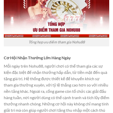
Tổng hợp ưu điểm tham gia Nohu88
Cơ Hội Nhận Thưởng Lớn Hàng Ngày
Mỗi ngày trên Nohu88, người chơi có thể tham gia các sự
kiện đặc biệt để nhận thưởng hấp dẫn, từ tiền mặt đến quà
tặng giá trị. Hệ thống được thiết kế để khuyến khích sự
tham gia thường xuyên, với tỷ lệ thắng cao hơn so với nhiều
nền tảng khác. Ngoài ra, cổng game còn tổ chức các giải đấu
hàng tuần, nơi người dùng có thể cạnh tranh và tích lũy điểm
thưởng nhanh chóng. Những cơ hội này không chỉ mang tính
giải trí mà còn giúp người chơi tăng thu nhập một cách thú