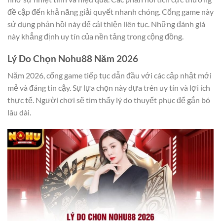
đề cập đến khả năng giải quyết nhanh chóng. Cổng game này
sử dụng phản hồi này để cải thiện liên tục. Những đánh giá
này khẳng định uy tín của nền tảng trong cộng đồng.
Lý Do Chọn Nohu88 Năm 2026
Năm 2026, cổng game tiếp tục dẫn đầu với các cập nhật mới
mẻ và đáng tin cậy. Sự lựa chọn này dựa trên uy tín và lợi ích
thực tế. Người chơi sẽ tìm thấy lý do thuyết phục để gắn bó
lâu dài.