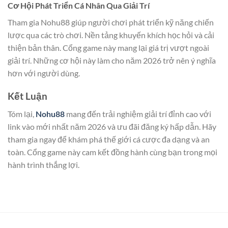
Cơ Hội Phát Triển Cá Nhân Qua Giải Trí
Tham gia Nohu88 giúp người chơi phát triển kỹ năng chiến
lược qua các trò chơi. Nền tảng khuyến khích học hỏi và cải
thiện bản thân. Cổng game này mang lại giá trị vượt ngoài
giải trí. Những cơ hội này làm cho năm 2026 trở nên ý nghĩa
hơn với người dùng.
Kết Luận
Tóm lại,
Nohu88
mang đến trải nghiệm giải trí đỉnh cao với
link vào mới nhất năm 2026 và ưu đãi đăng ký hấp dẫn. Hãy
tham gia ngay để khám phá thế giới cá cược đa dạng và an
toàn. Cổng game này cam kết đồng hành cùng bạn trong mọi
hành trình thắng lợi.