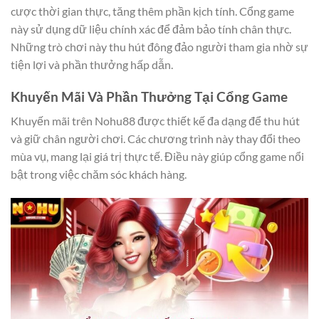
cược thời gian thực, tăng thêm phần kịch tính. Cổng game
này sử dụng dữ liệu chính xác để đảm bảo tính chân thực.
Những trò chơi này thu hút đông đảo người tham gia nhờ sự
tiện lợi và phần thưởng hấp dẫn.
Khuyến Mãi Và Phần Thưởng Tại Cổng Game
Khuyến mãi trên Nohu88 được thiết kế đa dạng để thu hút
và giữ chân người chơi. Các chương trình này thay đổi theo
mùa vụ, mang lại giá trị thực tế. Điều này giúp cổng game nổi
bật trong việc chăm sóc khách hàng.