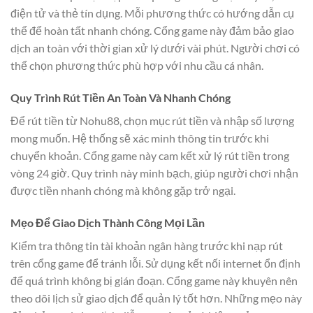
điện tử và thẻ tín dụng. Mỗi phương thức có hướng dẫn cụ
thể để hoàn tất nhanh chóng. Cổng game này đảm bảo giao
dịch an toàn với thời gian xử lý dưới vài phút. Người chơi có
thể chọn phương thức phù hợp với nhu cầu cá nhân.
Quy Trình Rút Tiền An Toàn Và Nhanh Chóng
Để rút tiền từ Nohu88, chọn mục rút tiền và nhập số lượng
mong muốn. Hệ thống sẽ xác minh thông tin trước khi
chuyển khoản. Cổng game này cam kết xử lý rút tiền trong
vòng 24 giờ. Quy trình này minh bạch, giúp người chơi nhận
được tiền nhanh chóng mà không gặp trở ngại.
Mẹo Để Giao Dịch Thành Công Mọi Lần
Kiểm tra thông tin tài khoản ngân hàng trước khi nạp rút
trên cổng game để tránh lỗi. Sử dụng kết nối internet ổn định
để quá trình không bị gián đoạn. Cổng game này khuyên nên
theo dõi lịch sử giao dịch để quản lý tốt hơn. Những mẹo này