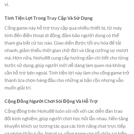
vị.
Tính Tiện Lợi Trong Truy Cập Và Sử Dụng
Cổng game này hỗ trợ truy cập qua nhiều thiết bị, từ máy
tính đến điện thoại di động, đảm bảo người dùng có thể
tham gia bất cứ lúc nào. Giao diện được tối ưu hóa để tải
nhanh, giảm thiểu thời gian chờ đợi và tăng cường sự mượt
mà. Hơn nữa, Nohu88 cung cấp hướng dẫn chi tiết cho từng
bước sử dụng, giúp người mới dễ dàng làm quen mà không
cần hỗ trợ bên ngoài. Tính tiện lợi này làm cho cổng game trở
thành lựa chọn hàng đầu cho những ai bận rộn nhưng vẫn
muốn giải trí.
Cộng Đồng Người Chơi Sôi Động Và Hỗ Trợ
Cộng đồng trên Nohu88 luôn sôi nổi với các diễn đàn trao
đổi kinh nghiệm, giúp người chơi học hỏi lẫn nhau. Nền tảng
khuyến khích sự tương tác qua các tính năng chat trực tiếp
và nhóm thảo luận. Ngoài ra, cổng game còn tổ chức sự kiện