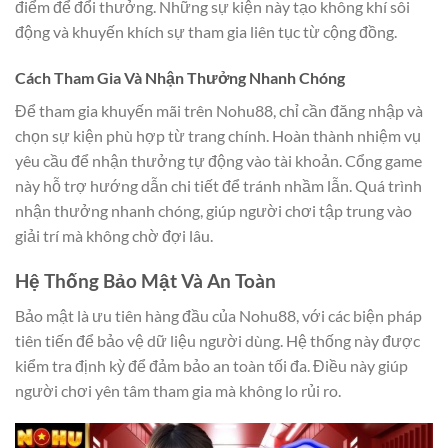
điểm để đổi thưởng. Những sự kiện này tạo không khí sôi
động và khuyến khích sự tham gia liên tục từ cộng đồng.
Cách Tham Gia Và Nhận Thưởng Nhanh Chóng
Để tham gia khuyến mãi trên Nohu88, chỉ cần đăng nhập và
chọn sự kiện phù hợp từ trang chính. Hoàn thành nhiệm vụ
yêu cầu để nhận thưởng tự động vào tài khoản. Cổng game
này hỗ trợ hướng dẫn chi tiết để tránh nhầm lẫn. Quá trình
nhận thưởng nhanh chóng, giúp người chơi tập trung vào
giải trí mà không chờ đợi lâu.
Hệ Thống Bảo Mật Và An Toàn
Bảo mật là ưu tiên hàng đầu của Nohu88, với các biện pháp
tiên tiến để bảo vệ dữ liệu người dùng. Hệ thống này được
kiểm tra định kỳ để đảm bảo an toàn tối đa. Điều này giúp
người chơi yên tâm tham gia mà không lo rủi ro.