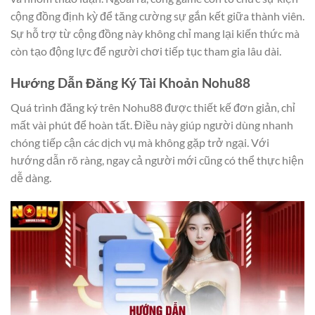
cộng đồng định kỳ để tăng cường sự gắn kết giữa thành viên.
Sự hỗ trợ từ cộng đồng này không chỉ mang lại kiến thức mà
còn tạo động lực để người chơi tiếp tục tham gia lâu dài.
Hướng Dẫn Đăng Ký Tài Khoản Nohu88
Quá trình đăng ký trên Nohu88 được thiết kế đơn giản, chỉ
mất vài phút để hoàn tất. Điều này giúp người dùng nhanh
chóng tiếp cận các dịch vụ mà không gặp trở ngại. Với
hướng dẫn rõ ràng, ngay cả người mới cũng có thể thực hiện
dễ dàng.