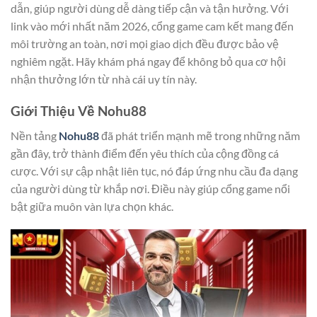
dẫn, giúp người dùng dễ dàng tiếp cận và tận hưởng. Với
link vào mới nhất năm 2026, cổng game cam kết mang đến
môi trường an toàn, nơi mọi giao dịch đều được bảo vệ
nghiêm ngặt. Hãy khám phá ngay để không bỏ qua cơ hội
nhận thưởng lớn từ nhà cái uy tín này.
Giới Thiệu Về Nohu88
Nền tảng
Nohu88
đã phát triển mạnh mẽ trong những năm
gần đây, trở thành điểm đến yêu thích của cộng đồng cá
cược. Với sự cập nhật liên tục, nó đáp ứng nhu cầu đa dạng
của người dùng từ khắp nơi. Điều này giúp cổng game nổi
bật giữa muôn vàn lựa chọn khác.