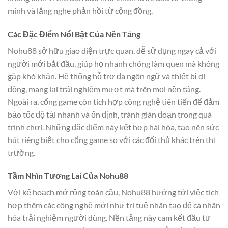
minh và lắng nghe phản hồi từ cộng đồng.
Các Đặc Điểm Nổi Bật Của Nền Tảng
Nohu88 sở hữu giao diện trực quan, dễ sử dụng ngay cả với
người mới bắt đầu, giúp họ nhanh chóng làm quen mà không
gặp khó khăn. Hệ thống hỗ trợ đa ngôn ngữ và thiết bị di
động, mang lại trải nghiệm mượt mà trên mọi nền tảng.
Ngoài ra, cổng game còn tích hợp công nghệ tiên tiến để đảm
bảo tốc độ tải nhanh và ổn định, tránh gián đoạn trong quá
trình chơi. Những đặc điểm này kết hợp hài hòa, tạo nên sức
hút riêng biệt cho cổng game so với các đối thủ khác trên thị
trường.
Tầm Nhìn Tương Lai Của Nohu88
Với kế hoạch mở rộng toàn cầu, Nohu88 hướng tới việc tích
hợp thêm các công nghệ mới như trí tuệ nhân tạo để cá nhân
hóa trải nghiệm người dùng. Nền tảng này cam kết đầu tư