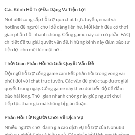
Các Kênh Hỗ Trợ Đa Dạng Và Tiện Lợi
Nohu88 cung cấp hỗ trợ qua chat trực tuyến, email và
hotline để người chơi dễ dàng liên hệ. Mỗi kênh đều có thời
gian phản hồi nhanh chóng. Cổng game này còn có phần FAQ
chi tiết để tự giải quyết vấn đề. Những kênh này đảm bảo sự
tiện lợi cho mọi lúc mọi nơi.
Thời Gian Phản Hồi Và Giải Quyết Vấn Đề
Đội ngũ hỗ trợ cổng game cam kết phản hồi trong vòng vài
phút đối với chat trực tuyến. Các vấn đề phức tạp được giải
quyết trong ngày. Cổng game này theo dõi tiến độ để đảm
bảo hài lòng. Thời gian nhanh chóng này giúp người chơi
tiếp tục tham gia mà không bị gián đoạn.
Phản Hồi Từ Người Chơi Về Dịch Vụ
Nhiều người chơi đánh giá cao dịch vụ hỗ trợ của Nohu88
nhờ sự nhiệt tình và hiệu quả. Các phản hồi tích cực thường