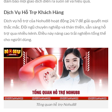
đảm bảo mọi giao dịch diễn ra suôn sẻ và hiệu quả.
Dịch Vụ Hỗ Trợ Khách Hàng
Dịch vụ hỗ trợ của Nohu88 hoạt động 24/7 để giải quyết mọi
thắc mắc. Đội ngũ chuyên nghiệp và thân thiện, sẵn sàng hỗ
trợ qua nhiều kênh. Điều này nâng cao trải nghiệm tổng thể
cho người dùng.
Tổng quan hỗ trợ Nohu88